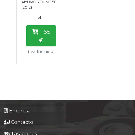
AIYUMO YOUNG 50
Tasaciones
(2012)
ref: ...
Formulario
65
Empresa
€
(Iva Incluido)
Contacto
Empresa
Contacto
Tasaciones