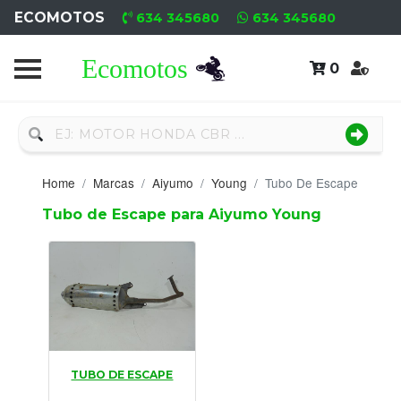
ECOMOTOS
634 345680
634 345680
0
Home
Recambio
Nuevo
Home
Marcas
Aiyumo
Young
Tubo De Escape
Neumáticos
Tubo de Escape para Aiyumo Young
Campa
Motores
Nuevos
Motores
TUBO DE ESCAPE
Usados