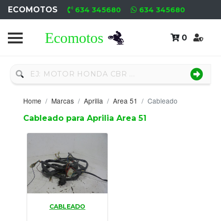
ECOMOTOS
634 345680
634 345680
0
Home
Recambio
Nuevo
Home
Marcas
Aprilia
Area 51
Cableado
Neumáticos
Cableado para Aprilia Area 51
Campa
Motores
Nuevos
Motores
CABLEADO
Usados