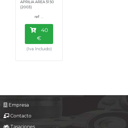
APRILIA AREA 51 50
Tasaciones
(2003)
ref: ...
Formulario
40
Empresa
€
(Iva Incluido)
Contacto
Empresa
Contacto
Tasaciones