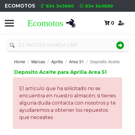
ECOMOTOS
634 345680
634 345680
0
Home
Recambio
Nuevo
Home
Marcas
Aprilia
Area 51
Deposito Aceite
Neumáticos
Deposito Aceite para Aprilia Area 51
Campa
El artículo que ha solicitado no se
Motores
encuentra en nuestro almacén; si tienes
alguna duda contacta con nosotros y te
Nuevos
ayudaremos a obtener los repuestos
que necesites.
Motores
Usados