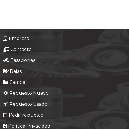
Tasaciones
Formulario
Empresa
Empresa
Contacto
Contacto
Tasaciones
Bajas
Campa
Repuesto Nuevo
Repuesto Usado
Pedir repuesto
Política Privacidad