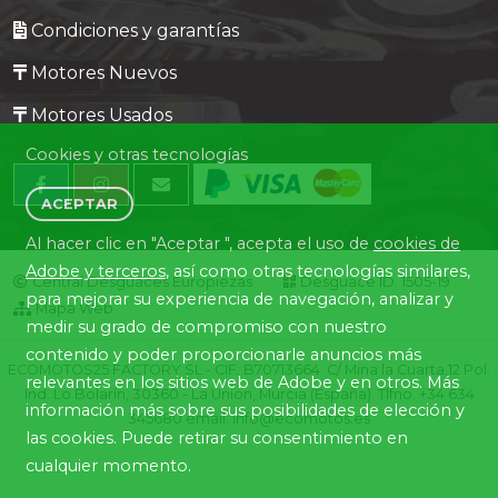
Condiciones y garantías
Motores Nuevos
Motores Usados
Cookies y otras tecnologías
ACEPTAR
Al hacer clic en "Aceptar ", acepta el uso de
cookies de
Adobe y terceros
, así como otras tecnologías similares,
Central Desguaces Europiezas
Desguace ID. 1505-19
para mejorar su experiencia de navegación, analizar y
Mapa Web
medir su grado de compromiso con nuestro
contenido y poder proporcionarle anuncios más
ECOMOTOS25 FACTORY SL - CIF: B70713664. C/ Mina la Cuarta,12 Pol.
relevantes en los sitios web de Adobe y en otros. Más
Ind. Lo Bolarín, 30360 - La Union, Murcia (España). Tlfno. +34 634
información más sobre sus posibilidades de elección y
345680 email: info@ecomotos.es
las cookies. Puede retirar su consentimiento en
cualquier momento.