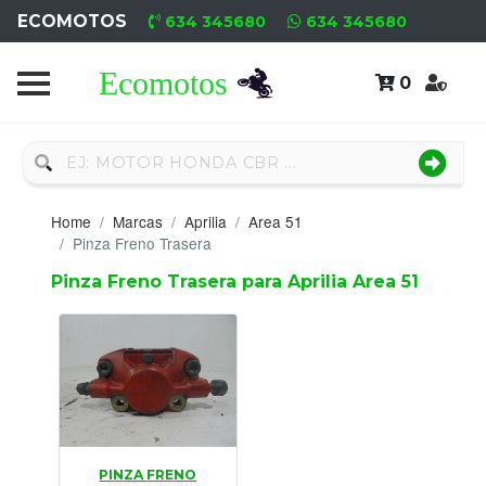
ECOMOTOS
634 345680
634 345680
0
Home
Recambio
Nuevo
Home
Marcas
Aprilia
Area 51
Neumáticos
Pinza Freno Trasera
Pinza Freno Trasera para Aprilia Area 51
Campa
Motores
Nuevos
Motores
Usados
PINZA FRENO