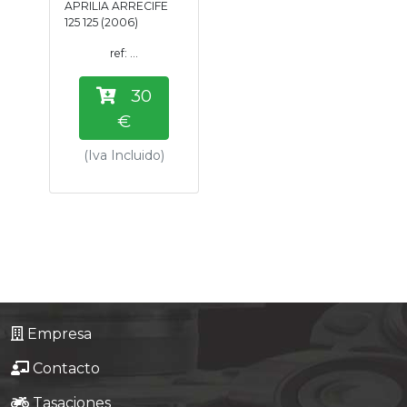
APRILIA ARRECIFE
Tasaciones
125 125 (2006)
ref: ...
Formulario
30
Empresa
€
(Iva Incluido)
Contacto
Empresa
Contacto
Tasaciones