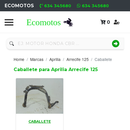
ECOMOTOS
634 345680
634 345680
0
Home
Recambio
Nuevo
Home
Marcas
Aprilia
Arrecife 125
Caballete
Neumáticos
Caballete para Aprilia Arrecife 125
Campa
Motores
Nuevos
Motores
CABALLETE
Usados