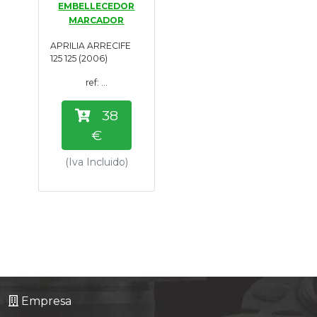
EMBELLECEDOR
Tasaciones
MARCADOR
APRILIA ARRECIFE
Formulario
125 125 (2006)
ref: ...
Empresa
38
Contacto
€
(Iva Incluido)
Empresa