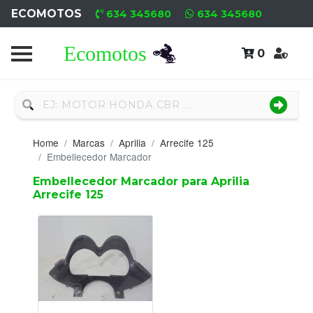
ECOMOTOS
634 345680
634 345680
0
Home
Recambio
Nuevo
Home
Marcas
Aprilia
Arrecife 125
Neumáticos
Embellecedor Marcador
Embellecedor Marcador para Aprilia
Campa
Arrecife 125
Motores
Nuevos
Motores
Usados