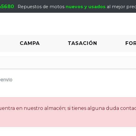
45680
Repuestos de motos
nuevos y usados
al mejor prec
CAMPA
TASACIÓN
FO
envio
ncuentra en nuestro almacén; si tienes alguna duda cont