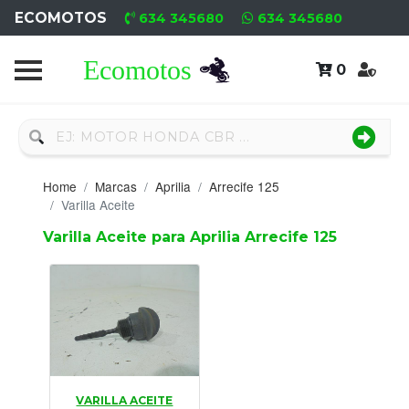
ECOMOTOS
634 345680
634 345680
0
Home
Recambio
Nuevo
Home
Marcas
Aprilia
Arrecife 125
Neumáticos
Varilla Aceite
Varilla Aceite para Aprilia Arrecife 125
Campa
Motores
Nuevos
Motores
Usados
VARILLA ACEITE