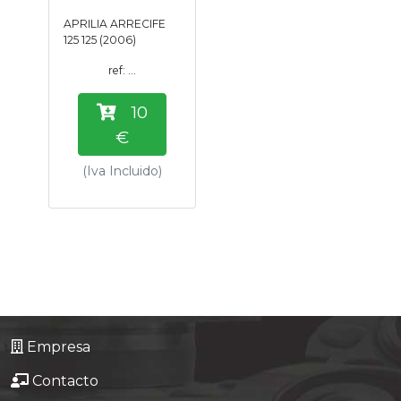
Tasaciones
APRILIA ARRECIFE
125 125 (2006)
Formulario
ref: ...
10
Empresa
€
Contacto
(Iva Incluido)
Empresa
Contacto