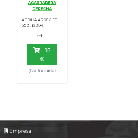
AGARRADERA
Tasaciones
DERECHA
APRILIA ARRECIFE
Formulario
500 . (2004)
ref: ...
Empresa
15
Contacto
€
(Iva Incluido)
Empresa