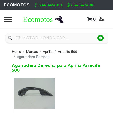
ECOMOTOS
634 345680
634 345680
0
Home
Recambio
Nuevo
Home
Marcas
Aprilia
Arrecife 500
Neumáticos
Agarradera Derecha
Agarradera Derecha para Aprilia Arrecife
Campa
500
Motores
Nuevos
Motores
Usados