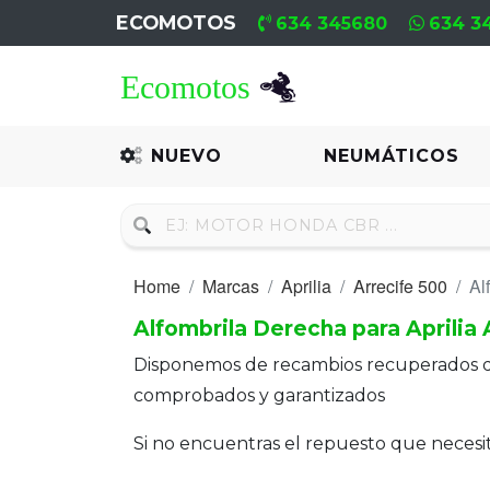
ECOMOTOS
634 345680
634 3
Home
Recambio
NUEVO
NEUMÁTICOS
Nuevo
Neumáticos
Home
Marcas
Aprilia
Arrecife 500
Al
Campa
Alfombrila Derecha para Aprilia 
Motores
Disponemos de recambios recuperados 
Nuevos
comprobados y garantizados
Motores
Si no encuentras el repuesto que neces
Usados