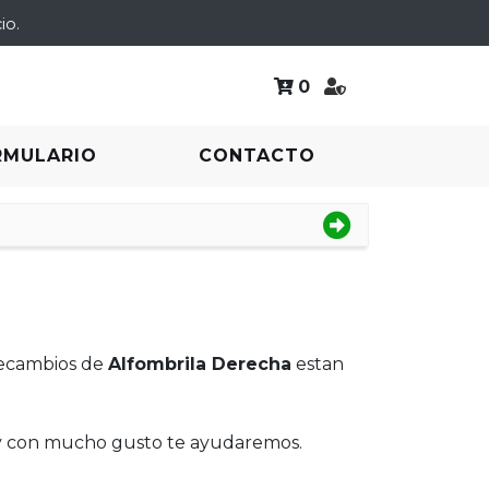
io.
0
RMULARIO
CONTACTO
 recambios de
Alfombrila Derecha
estan
 y con mucho gusto te ayudaremos.