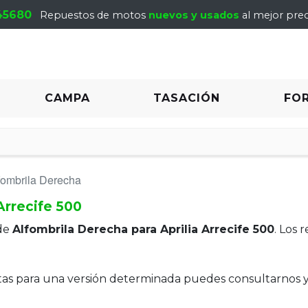
45680
Repuestos de motos
nuevos y usados
al mejor prec
CAMPA
TASACIÓN
FO
fombrila Derecha
Arrecife 500
de
Alfombrila Derecha para Aprilia Arrecife 500
. Los
itas para una versión determinada puedes consultarnos