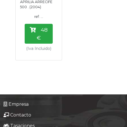
APRILIA ARRECIFE
Tasaciones
500 . (2004)
ref: ...
Formulario
48
Empresa
€
(Iva Incluido)
Contacto
Empresa
Contacto
Tasaciones