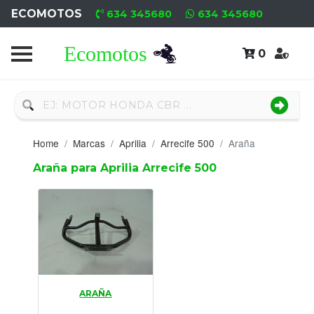
ECOMOTOS
634 345680
634 345680
0
Home
Recambio
Nuevo
Home
Marcas
Aprilia
Arrecife 500
Araña
Neumáticos
Araña para Aprilia Arrecife 500
Campa
Motores
Nuevos
Motores
ARAÑA
Usados