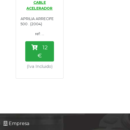
CABLE
Tasaciones
ACELERADOR
APRILIA ARRECIFE
Formulario
500 . (2004)
ref: ...
Empresa
12
Contacto
€
(Iva Incluido)
Empresa