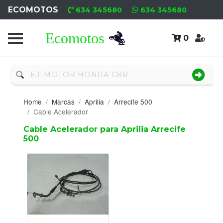
ECOMOTOS
634 345680
634 345680
0
Home
Recambio
Nuevo
Home
Marcas
Aprilia
Arrecife 500
Neumáticos
Cable Acelerador
Cable Acelerador para Aprilia Arrecife
Campa
500
Motores
Nuevos
Motores
Usados