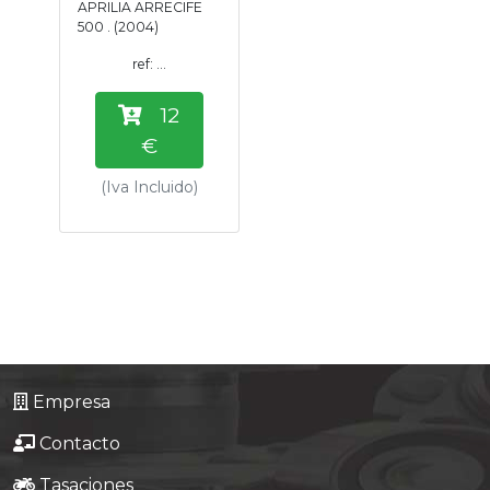
APRILIA ARRECIFE
Tasaciones
500 . (2004)
ref: ...
Formulario
12
Empresa
€
(Iva Incluido)
Contacto
Empresa
Contacto
Tasaciones