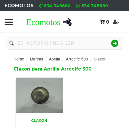
ECOMOTOS
634 345680
634 345680
0
Home
Recambio
Nuevo
Home
Marcas
Aprilia
Arrecife 500
Claxon
Neumáticos
Claxon para Aprilia Arrecife 500
Campa
Motores
Nuevos
Motores
CLAXON
Usados