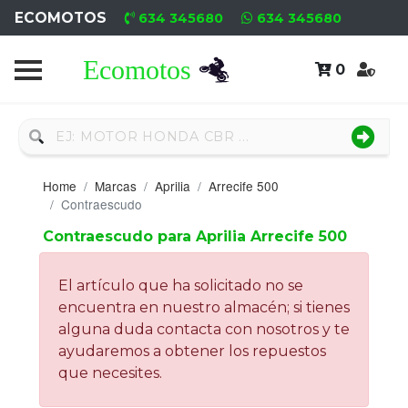
ECOMOTOS
634 345680
634 345680
0
Home
Recambio
Nuevo
Home
Marcas
Aprilia
Arrecife 500
Neumáticos
Contraescudo
Contraescudo para Aprilia Arrecife 500
Campa
Motores
El artículo que ha solicitado no se
encuentra en nuestro almacén; si tienes
Nuevos
alguna duda contacta con nosotros y te
ayudaremos a obtener los repuestos
Motores
que necesites.
Usados