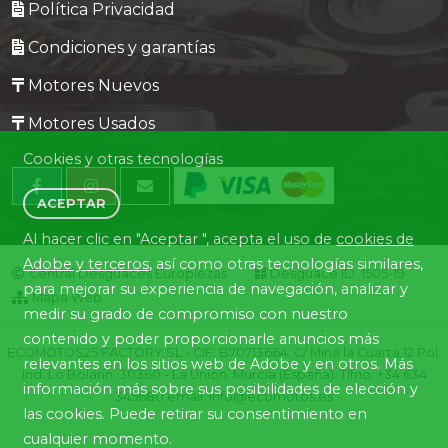
Política Privacidad
Condiciones y garantías
Motores Nuevos
Motores Usados
Cookies y otras tecnologías
ACEPTAR
Al hacer clic en "Aceptar ", acepta el uso de
cookies de
Adobe y terceros
, así como otras tecnologías similares,
Central Desguaces Europiezas
Desguace ID. 1505-19
para mejorar su experiencia de navegación, analizar y
Mapa Web
medir su grado de compromiso con nuestro
contenido y poder proporcionarle anuncios más
ECOMOTOS25 FACTORY SL - CIF: B70713664. C/ Mina la Cuarta,12 Pol.
relevantes en los sitios web de Adobe y en otros. Más
Ind. Lo Bolarín, 30360 - La Union, Murcia (España). Tlfno. +34 634
información más sobre sus posibilidades de elección y
345680 email: info@ecomotos.es
las cookies. Puede retirar su consentimiento en
cualquier momento.