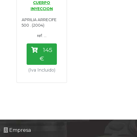
CUERPO
Tasaciones
INYECCION
APRILIA ARRECIFE
Formulario
500 . (2004)
ref: ...
Empresa
145
Contacto
€
(Iva Incluido)
Empresa