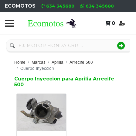
ECOMOTOS
634 345680
634 345680
0
Home
Recambio
Nuevo
Home
Marcas
Aprilia
Arrecife 500
Neumáticos
Cuerpo Inyeccion
Cuerpo Inyeccion para Aprilia Arrecife
Campa
500
Motores
Nuevos
Motores
Usados