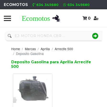
ECOMOTOS
634 345680
634 345680
0
Home
Recambio
Nuevo
Home
Marcas
Aprilia
Arrecife 500
Neumáticos
Deposito Gasolina
Deposito Gasolina para Aprilia Arrecife
Campa
500
Motores
Nuevos
Motores
Usados