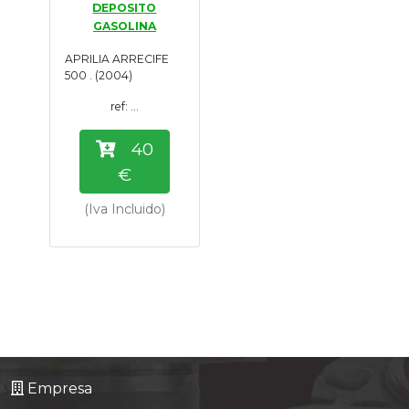
DEPOSITO
Tasaciones
GASOLINA
APRILIA ARRECIFE
Formulario
500 . (2004)
ref: ...
Empresa
40
Contacto
€
(Iva Incluido)
Empresa