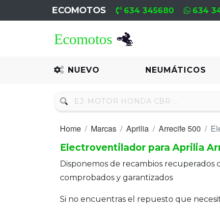
ECOMOTOS
634 345680
634 3
Home
Recambio
NUEVO
NEUMÁTICOS
Nuevo
Neumáticos
Home
Marcas
Aprilia
Arrecife 500
El
Campa
Electroventilador para Aprilia A
Motores
Disponemos de recambios recuperados 
Nuevos
comprobados y garantizados
Motores
Si no encuentras el repuesto que neces
Usados