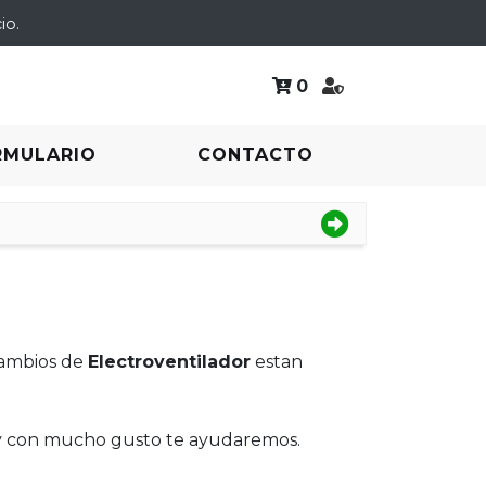
io.
0
RMULARIO
CONTACTO
cambios de
Electroventilador
estan
 y con mucho gusto te ayudaremos.