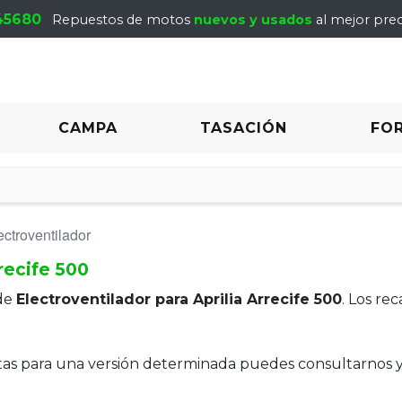
45680
Repuestos de motos
nuevos y usados
al mejor prec
CAMPA
TASACIÓN
FO
ectroventilador
rrecife 500
de
Electroventilador para Aprilia Arrecife 500
. Los re
itas para una versión determinada puedes consultarnos