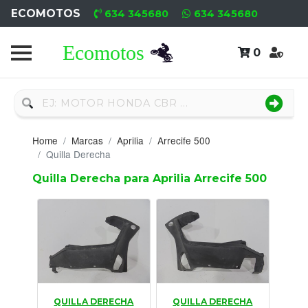
ECOMOTOS
634 345680
634 345680
0
Home
Recambio
Nuevo
Home
Marcas
Aprilia
Arrecife 500
Neumáticos
Quilla Derecha
Quilla Derecha para Aprilia Arrecife 500
Campa
Motores
Nuevos
Motores
Usados
QUILLA DERECHA
QUILLA DERECHA