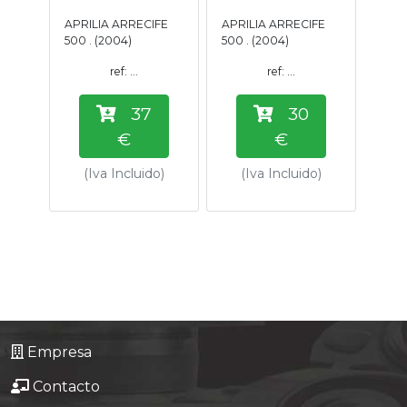
Tasaciones
APRILIA ARRECIFE
APRILIA ARRECIFE
500 . (2004)
500 . (2004)
Formulario
ref: ...
ref: ...
37
30
Empresa
€
€
Contacto
(Iva Incluido)
(Iva Incluido)
Empresa
Contacto