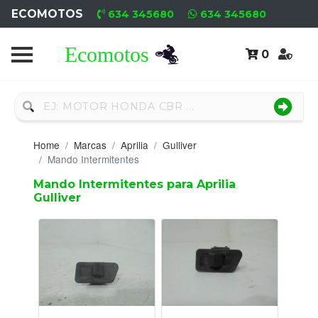
ECOMOTOS
634 345680
634 345680
0
Home
Recambio
Nuevo
Home
Marcas
Aprilia
Gulliver
Neumáticos
Mando Intermitentes
Mando Intermitentes para Aprilia
Campa
Gulliver
Motores
Nuevos
Motores
Usados