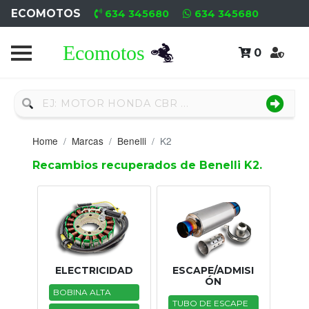
ECOMOTOS
634 345680
634 345680
0
Home
Recambio
Nuevo
Home
Marcas
Benelli
K2
Neumáticos
Recambios recuperados de Benelli K2.
Campa
Motores
Nuevos
Motores
ELECTRICIDAD
ESCAPE/ADMISI
ÓN
Usados
BOBINA ALTA
TUBO DE ESCAPE