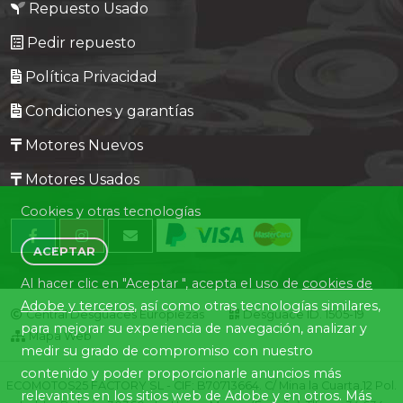
Repuesto Usado
Pedir repuesto
Política Privacidad
Condiciones y garantías
Motores Nuevos
Motores Usados
Cookies y otras tecnologías
ACEPTAR
Al hacer clic en "Aceptar ", acepta el uso de
cookies de
Adobe y terceros
, así como otras tecnologías similares,
Central Desguaces Europiezas
Desguace ID. 1505-19
para mejorar su experiencia de navegación, analizar y
Mapa Web
medir su grado de compromiso con nuestro
contenido y poder proporcionarle anuncios más
ECOMOTOS25 FACTORY SL - CIF: B70713664. C/ Mina la Cuarta,12 Pol.
relevantes en los sitios web de Adobe y en otros. Más