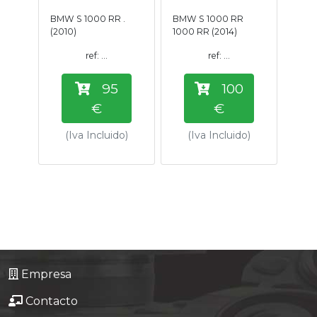
Tasaciones
BMW S 1000 RR .
BMW S 1000 RR
(2010)
1000 RR (2014)
Formulario
ref: ...
ref: ...
95
100
Empresa
€
€
Contacto
(Iva Incluido)
(Iva Incluido)
Empresa
Contacto