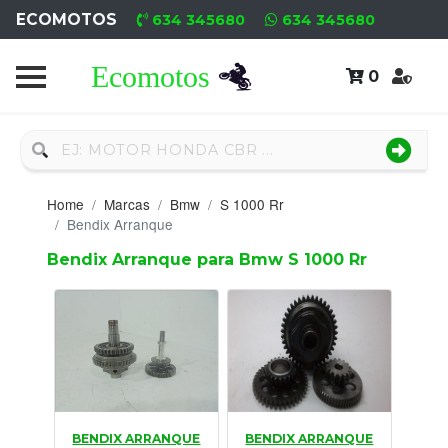
ECOMOTOS
634 345680
634 345680
0
Home
Recambio
Nuevo
Home
Marcas
Bmw
S 1000 Rr
Neumáticos
Bendix Arranque
Bendix Arranque para Bmw S 1000 Rr
Campa
Motores
Nuevos
Motores
Usados
BENDIX ARRANQUE
BENDIX ARRANQUE