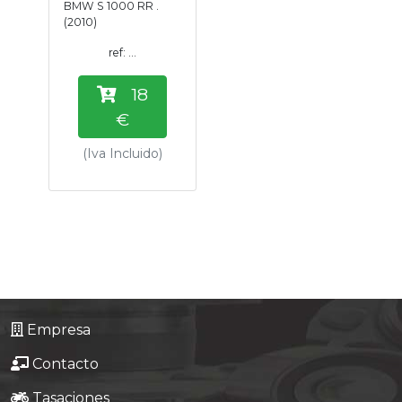
BMW S 1000 RR .
Tasaciones
(2010)
ref: ...
Formulario
18
Empresa
€
(Iva Incluido)
Contacto
Empresa
Contacto
Tasaciones