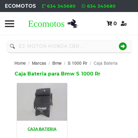
ECOMOTOS
634 345680
634 345680
0
Home
Recambio
Nuevo
Home
Marcas
Bmw
S 1000 Rr
Caja Bateria
Neumáticos
Caja Bateria para Bmw S 1000 Rr
Campa
Motores
Nuevos
Motores
CAJA BATERIA
Usados