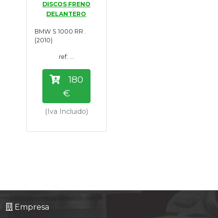
DISCOS FRENO
Tasaciones
DELANTERO
BMW S 1000 RR .
Formulario
(2010)
ref: ...
Empresa
180
Contacto
€
(Iva Incluido)
Empresa