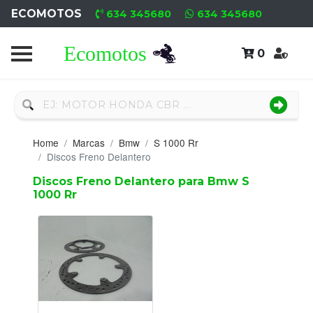
ECOMOTOS
634 345680
634 345680
0
Home
Recambio
Nuevo
Home
Marcas
Bmw
S 1000 Rr
Neumáticos
Discos Freno Delantero
Discos Freno Delantero para Bmw S
Campa
1000 Rr
Motores
Nuevos
Motores
Usados