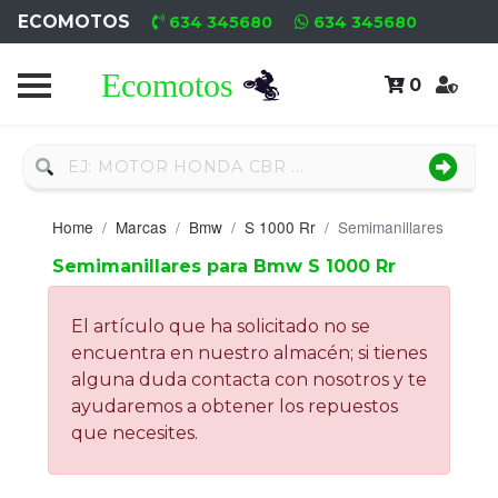
ECOMOTOS
634 345680
634 345680
0
Home
Recambio
Nuevo
Home
Marcas
Bmw
S 1000 Rr
Semimanillares
Neumáticos
Semimanillares para Bmw S 1000 Rr
Campa
El artículo que ha solicitado no se
Motores
encuentra en nuestro almacén; si tienes
alguna duda contacta con nosotros y te
Nuevos
ayudaremos a obtener los repuestos
que necesites.
Motores
Usados