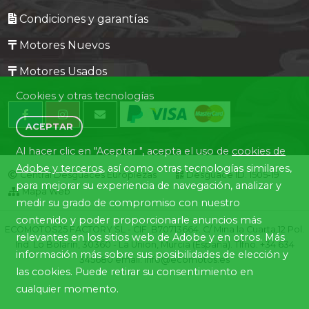
Condiciones y garantías
Motores Nuevos
Motores Usados
Cookies y otras tecnologías
ACEPTAR
Al hacer clic en "Aceptar ", acepta el uso de
cookies de
Adobe y terceros
, así como otras tecnologías similares,
Central Desguaces Europiezas
Desguace ID. 1505-19
para mejorar su experiencia de navegación, analizar y
Mapa Web
medir su grado de compromiso con nuestro
contenido y poder proporcionarle anuncios más
ECOMOTOS25 FACTORY SL - CIF: B70713664. C/ Mina la Cuarta,12 Pol.
relevantes en los sitios web de Adobe y en otros. Más
Ind. Lo Bolarín, 30360 - La Union, Murcia (España). Tlfno. +34 634
información más sobre sus posibilidades de elección y
345680 email: info@ecomotos.es
las cookies. Puede retirar su consentimiento en
cualquier momento.