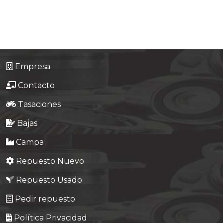
Tasaciones
Formulario
Empresa
Empresa
Contacto
Contacto
Tasaciones
Bajas
Campa
Repuesto Nuevo
Repuesto Usado
Pedir repuesto
Política Privacidad