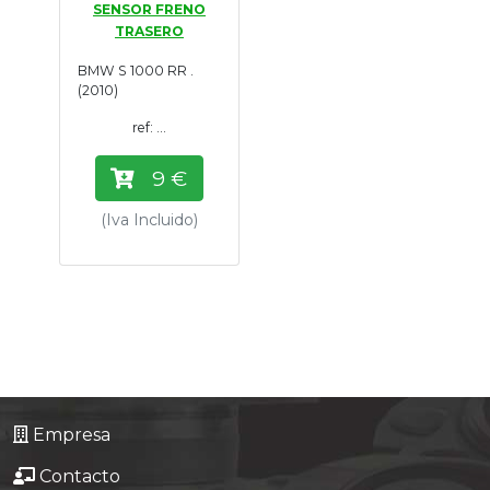
SENSOR FRENO
Tasaciones
TRASERO
BMW S 1000 RR .
Formulario
(2010)
ref: ...
Empresa
9 €
Contacto
(Iva Incluido)
Empresa
Contacto