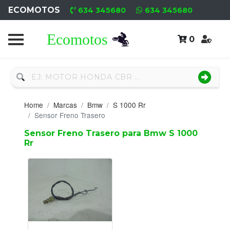
ECOMOTOS
634 345680
634 345680
0
Home
Recambio
Nuevo
Home
Marcas
Bmw
S 1000 Rr
Neumáticos
Sensor Freno Trasero
Sensor Freno Trasero para Bmw S 1000
Campa
Rr
Motores
Nuevos
Motores
Usados