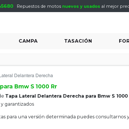
45680
Repuestos de motos
nuevos y usados
al mejor prec
CAMPA
TASACIÓN
FO
Lateral Delantera Derecha
 para Bmw S 1000 Rr
de
Tapa Lateral Delantera Derecha para Bmw S 1000
y garantizados
itas para una versión determinada puedes consultarnos