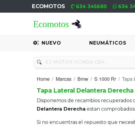
ECOMOTOS
634 345680
634 3
Home
Recambio
NUEVO
NEUMÁTICOS
Nuevo
Neumáticos
Home
Marcas
Bmw
S 1000 Rr
Tapa 
Campa
Tapa Lateral Delantera Derecha
Motores
Disponemos de recambios recuperados 
Nuevos
Delantera Derecha
estan comprobados 
Motores
Si no encuentras el repuesto que neces
Usados