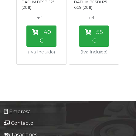
DAELIM BESBI 125
DAELIM BESBI 125
Tasaciones
(2011)
6,59 (2011)
ref: ...
ref: ...
Formulario
40
55
Empresa
€
€
(Iva Incluido)
(Iva Incluido)
Contacto
Empresa
Contacto
Tasaciones