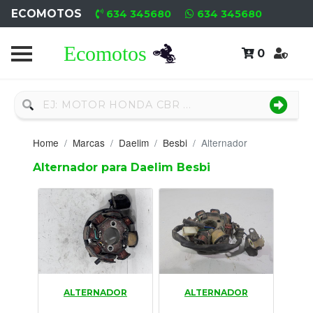
ECOMOTOS
634 345680
634 345680
0
Home
Recambio
Nuevo
Home
Marcas
Daelim
Besbi
Alternador
Neumáticos
Alternador para Daelim Besbi
Campa
Motores
Nuevos
Motores
ALTERNADOR
ALTERNADOR
Usados