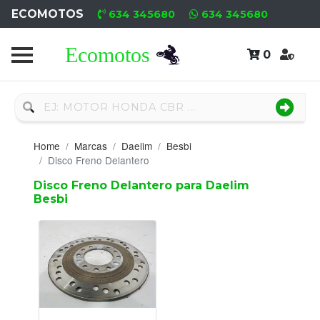
ECOMOTOS
634 345680
634 345680
0
Home
Recambio
Nuevo
Home
Marcas
Daelim
Besbi
Neumáticos
Disco Freno Delantero
Disco Freno Delantero para Daelim
Campa
Besbi
Motores
Nuevos
Motores
Usados