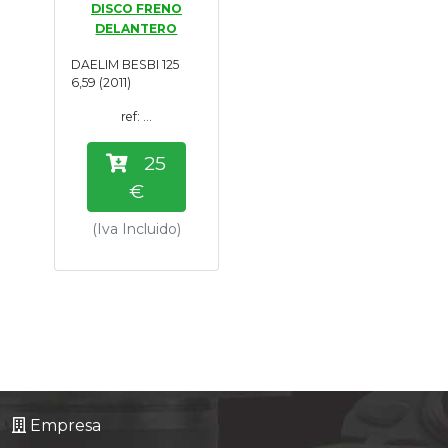
DISCO FRENO
Tasaciones
DELANTERO
DAELIM BESBI 125
Formulario
6,59 (2011)
ref: ...
Empresa
25
Contacto
€
(Iva Incluido)
Empresa