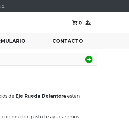
io.
0
RMULARIO
CONTACTO
bios de
Eje Rueda Delantera
estan
 y con mucho gusto te ayudaremos.