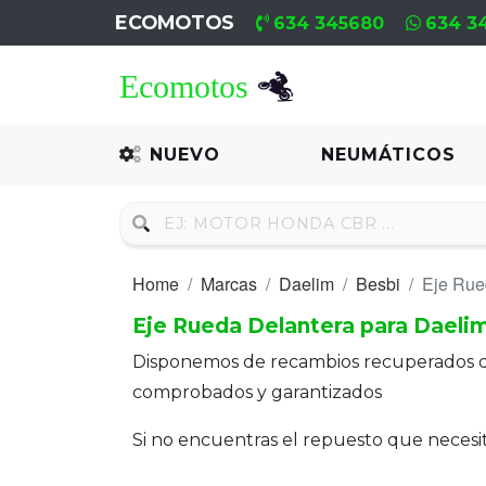
ECOMOTOS
634 345680
634 3
Home
Recambio
NUEVO
NEUMÁTICOS
Nuevo
Neumáticos
Home
Marcas
Daelim
Besbi
Eje Rue
Campa
Eje Rueda Delantera para Daeli
Motores
Disponemos de recambios recuperados 
Nuevos
comprobados y garantizados
Motores
Si no encuentras el repuesto que neces
Usados