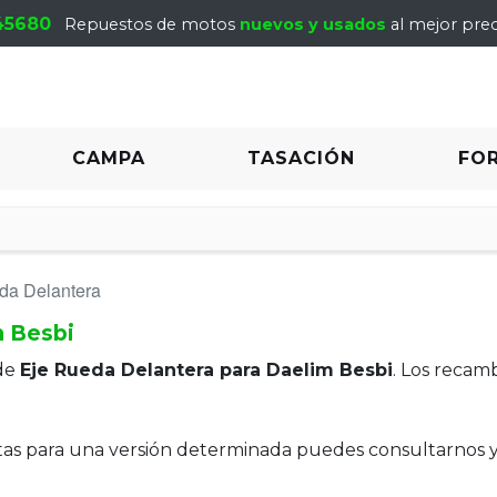
45680
Repuestos de motos
nuevos y usados
al mejor prec
CAMPA
TASACIÓN
FO
da Delantera
m Besbi
de
Eje Rueda Delantera para Daelim Besbi
. Los recam
itas para una versión determinada puedes consultarnos