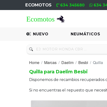
ECOMOTOS
634 345680
634 3
Home
Recambio
NUEVO
NEUMÁTICOS
Nuevo
Neumáticos
Home
Marcas
Daelim
Besbi
Quilla
Campa
Quilla para Daelim Besbi
Motores
Disponemos de recambios recuperados 
Nuevos
Si no encuentras el repuesto que neces
Motores
Usados