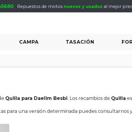
45680
Repuestos de motos
nuevos y usados
al mejor prec
CAMPA
TASACIÓN
FO
de
Quilla para Daelim Besbi
. Los recambios de
Quilla
es
itas para una versión determinada puedes consultarnos