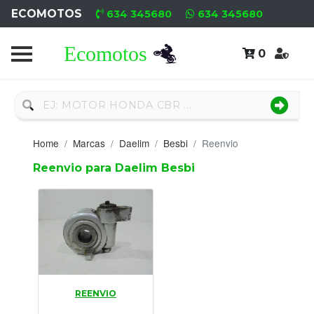
ECOMOTOS
634 345680
634 345680
0
Home
Recambio
Nuevo
Home
Marcas
Daelim
Besbi
Reenvio
Neumáticos
Reenvio para Daelim Besbi
Campa
Motores
Nuevos
Motores
REENVIO
Usados