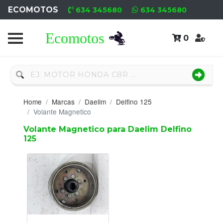
ECOMOTOS
634 345680
634 345680
0
Home
Recambio
Nuevo
Home
Marcas
Daelim
Delfino 125
Neumáticos
Volante Magnetico
Volante Magnetico para Daelim Delfino
Campa
125
Motores
Nuevos
Motores
Usados