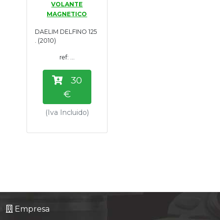
VOLANTE
Tasaciones
MAGNETICO
DAELIM DELFINO 125
Formulario
. (2010)
ref: ...
Empresa
30
Contacto
€
(Iva Incluido)
Empresa