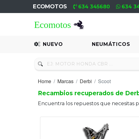
ECOMOTOS
634 345680
634 3
Home
Recambio
NUEVO
NEUMÁTICOS
Nuevo
Neumáticos
Home
Marcas
Derbi
Scoot
Campa
Recambios recuperados de Derb
Motores
Encuentra los repuestos que necesitas 
Nuevos
Motores
Usados