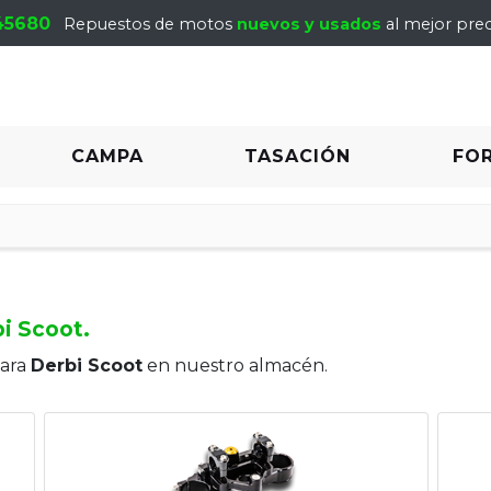
45680
Repuestos de motos
nuevos y usados
al mejor prec
CAMPA
TASACIÓN
FO
i Scoot.
para
Derbi Scoot
en nuestro almacén.