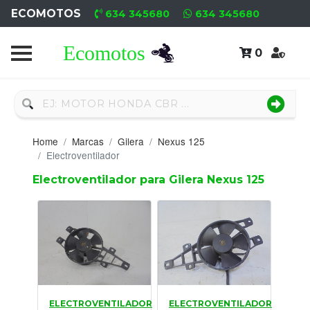
ECOMOTOS
634 345680
634 345680
0
Home
Recambio
Nuevo
Home
Marcas
Gilera
Nexus 125
Neumáticos
Electroventilador
Electroventilador para Gilera Nexus 125
Campa
Motores
Nuevos
Motores
Usados
ELECTROVENTILADOR
ELECTROVENTILADOR