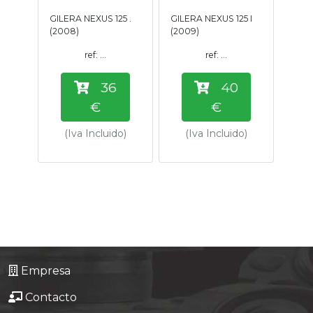
Tasaciones
GILERA NEXUS 125 .
GILERA NEXUS 125 I
(2008)
(2009)
Formulario
ref: ...
ref: ...
36
40
Empresa
€
€
Contacto
(Iva Incluido)
(Iva Incluido)
Empresa
Contacto