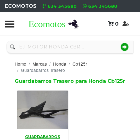
ECOMOTOS
634 345680
634 345680
0
Home
Recambio
Nuevo
Home
Marcas
Honda
Cb125r
Neumáticos
Guardabarros Trasero
Guardabarros Trasero para Honda Cb125r
Campa
Motores
Nuevos
Motores
Usados
GUARDABARROS