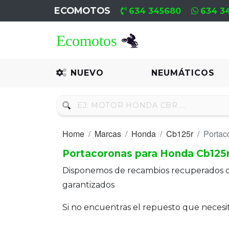
ECOMOTOS
634 345680
634 3
Home
Recambio
NUEVO
NEUMÁTICOS
Nuevo
Neumáticos
Home
Marcas
Honda
Cb125r
Portac
Campa
Portacoronas para Honda Cb125
Motores
Disponemos de recambios recuperados 
Nuevos
garantizados
Motores
Si no encuentras el repuesto que neces
Usados