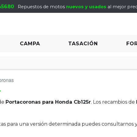
45680
Repuestos de motos
nuevos y usados
al mejor prec
CAMPA
TASACIÓN
FO
oronas
r
de
Portacoronas para Honda Cb125r
. Los recambios de
itas para una versión determinada puedes consultarnos