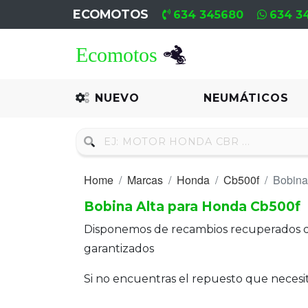
ECOMOTOS
634 345680
634 3
Home
Recambio
NUEVO
NEUMÁTICOS
Nuevo
Neumáticos
Home
Marcas
Honda
Cb500f
Bobina
Campa
Bobina Alta para Honda Cb500f
Motores
Disponemos de recambios recuperados 
Nuevos
garantizados
Motores
Si no encuentras el repuesto que neces
Usados