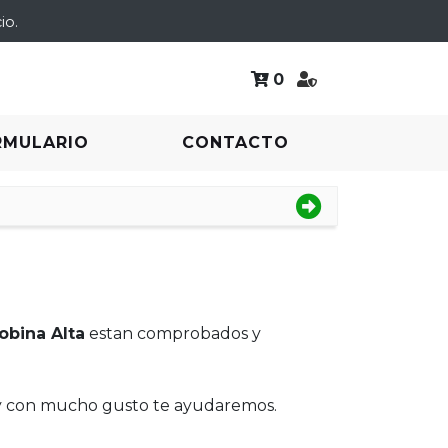
io.
0
RMULARIO
CONTACTO
obina Alta
estan comprobados y
 y con mucho gusto te ayudaremos.