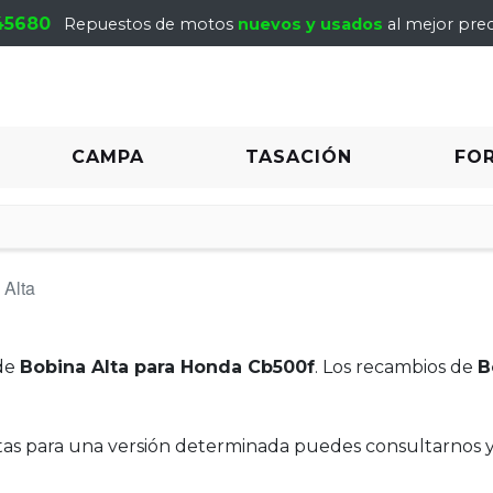
45680
Repuestos de motos
nuevos y usados
al mejor prec
CAMPA
TASACIÓN
FO
 Alta
de
Bobina Alta para Honda Cb500f
. Los recambios de
B
itas para una versión determinada puedes consultarnos