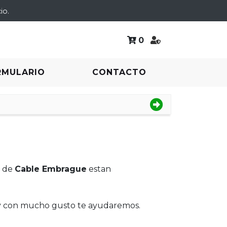
io.
0
RMULARIO
CONTACTO
s de
Cable Embrague
estan
 y con mucho gusto te ayudaremos.