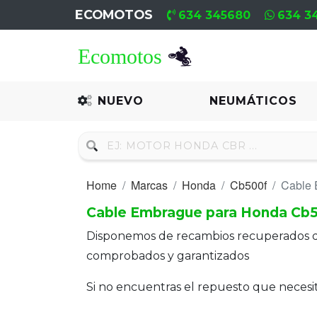
ECOMOTOS
634 345680
634 3
Home
Recambio
NUEVO
NEUMÁTICOS
Nuevo
Neumáticos
Home
Marcas
Honda
Cb500f
Cable
Campa
Cable Embrague para Honda Cb
Motores
Disponemos de recambios recuperados 
Nuevos
comprobados y garantizados
Motores
Si no encuentras el repuesto que neces
Usados