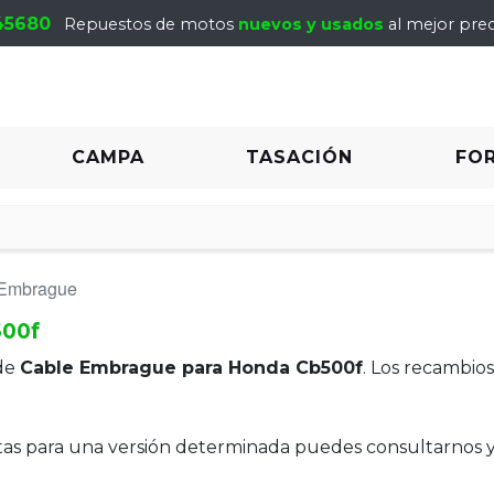
45680
Repuestos de motos
nuevos y usados
al mejor prec
CAMPA
TASACIÓN
FO
 Embrague
500f
de
Cable Embrague para Honda Cb500f
. Los recambio
itas para una versión determinada puedes consultarnos