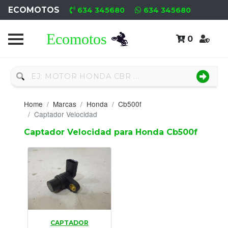
ECOMOTOS
634 345680
634 345680
0
Home
Recambio
Nuevo
Home
Marcas
Honda
Cb500f
Neumáticos
Captador Velocidad
Captador Velocidad para Honda Cb500f
Campa
Motores
Nuevos
Motores
Usados
CAPTADOR