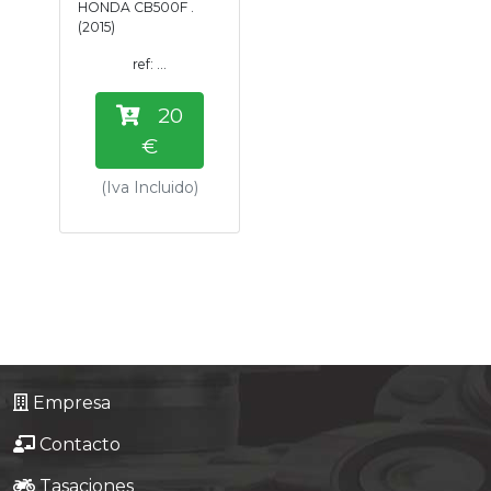
HONDA CB500F .
Tasaciones
(2015)
ref: ...
Formulario
20
Empresa
€
(Iva Incluido)
Contacto
Empresa
Contacto
Tasaciones