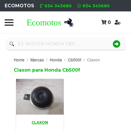
ECOMOTOS
634 345680
634 345680
0
Home
Recambio
Nuevo
Home
Marcas
Honda
Cb500f
Claxon
Neumáticos
Claxon para Honda Cb500f
Campa
Motores
Nuevos
Motores
CLAXON
Usados