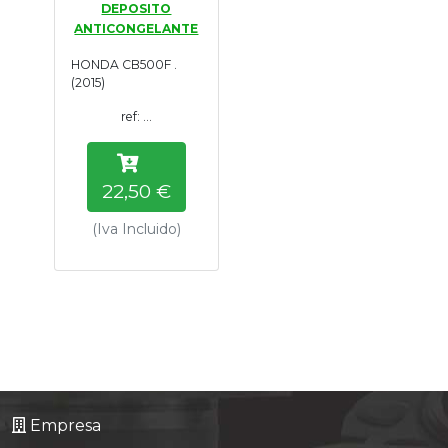
DEPOSITO
Tasaciones
ANTICONGELANTE
HONDA CB500F .
Formulario
(2015)
ref: ...
Empresa
Contacto
22,50 €
(Iva Incluido)
Empresa