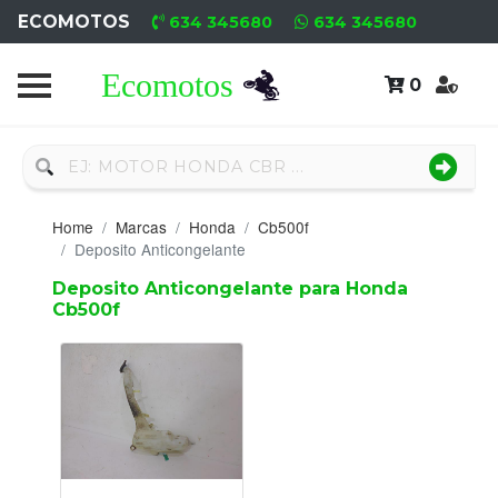
ECOMOTOS
634 345680
634 345680
0
Home
Recambio
Nuevo
Home
Marcas
Honda
Cb500f
Neumáticos
Deposito Anticongelante
Deposito Anticongelante para Honda
Campa
Cb500f
Motores
Nuevos
Motores
Usados