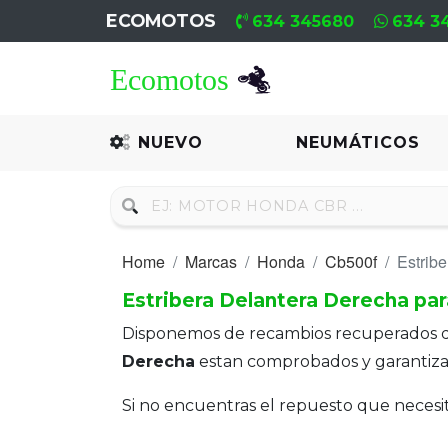
ECOMOTOS
634 345680
634 3
Home
Recambio
NUEVO
NEUMÁTICOS
Nuevo
Neumáticos
Home
Marcas
Honda
Cb500f
Estrib
Campa
Estribera Delantera Derecha pa
Motores
Disponemos de recambios recuperados 
Nuevos
Derecha
estan comprobados y garantiz
Motores
Si no encuentras el repuesto que neces
Usados