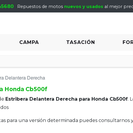
45680
Repuestos de motos
nuevos y usados
al mejor prec
CAMPA
TASACIÓN
FO
era Delantera Derecha
ra Honda Cb500f
de
Estribera Delantera Derecha para Honda Cb500f
. 
ados
itas para una versión determinada puedes consultarnos