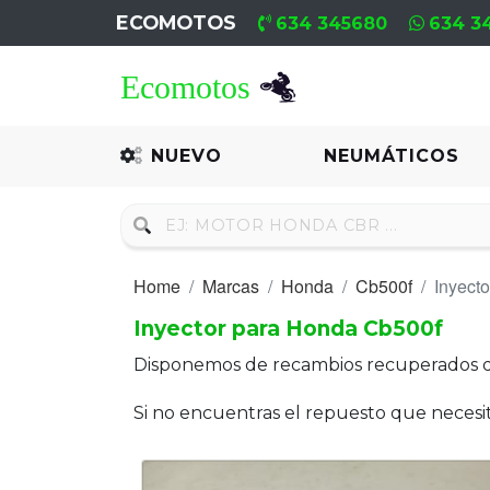
ECOMOTOS
634 345680
634 3
Home
Recambio
NUEVO
NEUMÁTICOS
Nuevo
Neumáticos
Home
Marcas
Honda
Cb500f
Inyecto
Campa
Inyector para Honda Cb500f
Motores
Disponemos de recambios recuperados 
Nuevos
Si no encuentras el repuesto que neces
Motores
Usados