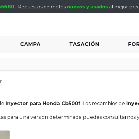
45680
Repuestos de motos
nuevos y usados
al mejor prec
CAMPA
TASACIÓN
FO
r
de
Inyector para Honda Cb500f
. Los recambios de
Inye
itas para una versión determinada puedes consultarnos