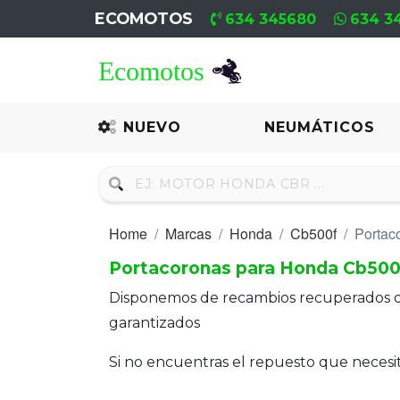
ECOMOTOS
634 345680
634 3
Home
Recambio
NUEVO
NEUMÁTICOS
Nuevo
Neumáticos
Home
Marcas
Honda
Cb500f
Portac
Campa
Portacoronas para Honda Cb500
Motores
Disponemos de recambios recuperados 
Nuevos
garantizados
Motores
Si no encuentras el repuesto que neces
Usados