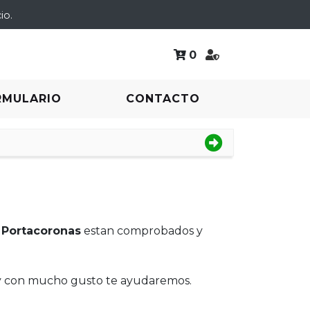
io.
0
RMULARIO
CONTACTO
e
Portacoronas
estan comprobados y
 y con mucho gusto te ayudaremos.