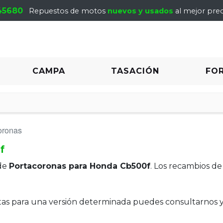
45680
Repuestos de motos
nuevos y usados
al mejor prec
CAMPA
TASACIÓN
FO
oronas
f
de
Portacoronas para Honda Cb500f
. Los recambios d
itas para una versión determinada puedes consultarnos