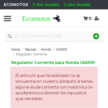
ECOMOTOS
634 345680
634 345680
0
Home
Recambio
Nuevo
Home
Marcas
Honda
Cb500f
Neumáticos
Regulador Corriente
Regulador Corriente para Honda Cb500f
Campa
Motores
El artículo que ha solicitado no se
encuentra en nuestro almacén; si tienes
Nuevos
alguna duda contacta con nosotros y te
ayudaremos a obtener los repuestos
Motores
que necesites.
Usados