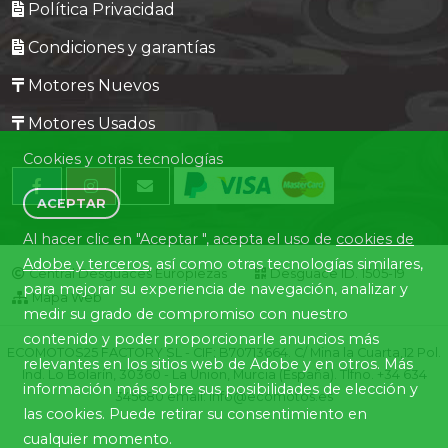
Política Privacidad
Condiciones y garantías
Motores Nuevos
Motores Usados
Cookies y otras tecnologías
ACEPTAR
Al hacer clic en "Aceptar ", acepta el uso de
cookies de
Adobe y terceros
, así como otras tecnologías similares,
Central Desguaces Europiezas
Desguace ID. 1505-19
para mejorar su experiencia de navegación, analizar y
Mapa Web
medir su grado de compromiso con nuestro
contenido y poder proporcionarle anuncios más
ECOMOTOS25 FACTORY SL - CIF: B70713664. C/ Mina la Cuarta,12 Pol.
relevantes en los sitios web de Adobe y en otros. Más
Ind. Lo Bolarín, 30360 - La Union, Murcia (España). Tlfno. +34 634
información más sobre sus posibilidades de elección y
345680 email: info@ecomotos.es
las cookies. Puede retirar su consentimiento en
cualquier momento.