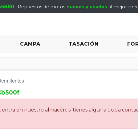
45680
Repuestos de motos
nuevos y usados
al mejor prec
CAMPA
TASACIÓN
FO
termitentes
Cb500f
ncuentra en nuestro almacén; si tienes alguna duda cont