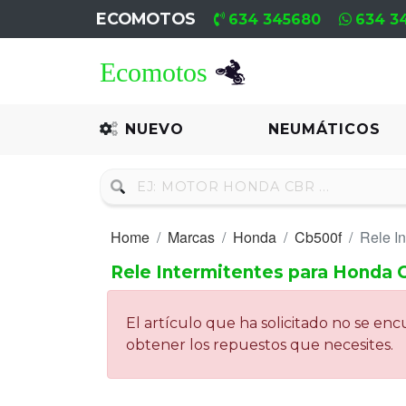
ECOMOTOS
634 345680
634 3
Home
Recambio
NUEVO
NEUMÁTICOS
Nuevo
Neumáticos
Home
Marcas
Honda
Cb500f
Rele In
Campa
Rele Intermitentes para Honda 
Motores
Nuevos
El artículo que ha solicitado no se e
obtener los repuestos que necesites.
Motores
Usados