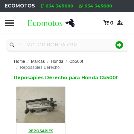
ECOMOTOS
634 345680
634 345680
0
Home
Recambio
Nuevo
Home
Marcas
Honda
Cb500f
Neumáticos
Reposapies Derecho
Reposapies Derecho para Honda Cb500f
Campa
Motores
Nuevos
Motores
Usados
REPOSAPIES