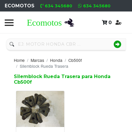
ECOMOTOS
634 345680
634 345680
0
Home
Recambio
Nuevo
Home
Marcas
Honda
Cb500f
Neumáticos
Silemblock Rueda Trasera
Silemblock Rueda Trasera para Honda
Campa
Cb500f
Motores
Nuevos
Motores
Usados