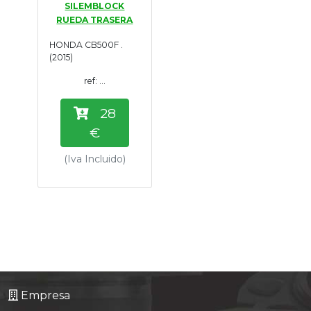
SILEMBLOCK
Tasaciones
RUEDA TRASERA
HONDA CB500F .
Formulario
(2015)
ref: ...
Empresa
28
Contacto
€
(Iva Incluido)
Empresa