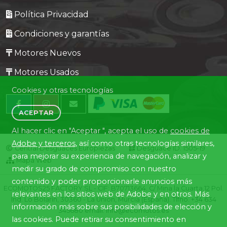
Política Privacidad
Condiciones y garantías
Motores Nuevos
Motores Usados
Cookies y otras tecnologías
ACEPTAR
Al hacer clic en "Aceptar ", acepta el uso de
cookies de
Adobe y terceros
, así como otras tecnologías similares,
Central Desguaces Europiezas
Desguace ID. 1505-19
para mejorar su experiencia de navegación, analizar y
Mapa Web
medir su grado de compromiso con nuestro
contenido y poder proporcionarle anuncios más
ECOMOTOS25 FACTORY SL - CIF: B70713664. C/ Mina la Cuarta,12 Pol.
relevantes en los sitios web de Adobe y en otros. Más
Ind. Lo Bolarín, 30360 - La Union, Murcia (España). Tlfno. +34 634
información más sobre sus posibilidades de elección y
345680 email: info@ecomotos.es
las cookies. Puede retirar su consentimiento en