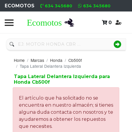
ECOMOTOS
634 345680
634 345680
0
Home
Recambio
Nuevo
Home
Marcas
Honda
Cb500f
Neumáticos
Tapa Lateral Delantera Izquierda
Tapa Lateral Delantera Izquierda para
Campa
Honda Cb500f
Motores
El artículo que ha solicitado no se
Nuevos
encuentra en nuestro almacén; si tienes
alguna duda contacta con nosotros y te
Motores
ayudaremos a obtener los repuestos
Usados
que necesites.