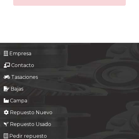
Tasaciones
Formulario
Empresa
Contacto
Empresa
Contacto
Tasaciones
Bajas
Campa
Repuesto Nuevo
Repuesto Usado
Pedir repuesto