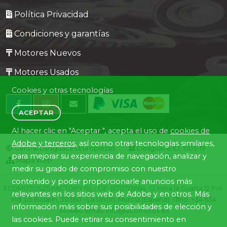
Política Privacidad
Condiciones y garantías
Motores Nuevos
Motores Usados
Cookies y otras tecnologías
ACEPTAR
Al hacer clic en "Aceptar ", acepta el uso de
cookies de
Adobe y terceros
, así como otras tecnologías similares,
Central Desguaces Europiezas
Desguace ID. 1505-19
para mejorar su experiencia de navegación, analizar y
Mapa Web
medir su grado de compromiso con nuestro
contenido y poder proporcionarle anuncios más
ECOMOTOS25 FACTORY SL - CIF: B70713664. C/ Mina la Cuarta,12 Pol.
relevantes en los sitios web de Adobe y en otros. Más
Ind. Lo Bolarín, 30360 - La Union, Murcia (España). Tlfno. +34 634
información más sobre sus posibilidades de elección y
345680 email: info@ecomotos.es
las cookies. Puede retirar su consentimiento en