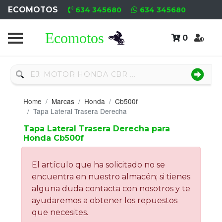
ECOMOTOS
634 345680
634 345680
0
Home
Recambio
Nuevo
Home
Marcas
Honda
Cb500f
Neumáticos
Tapa Lateral Trasera Derecha
Tapa Lateral Trasera Derecha para
Campa
Honda Cb500f
Motores
El artículo que ha solicitado no se
Nuevos
encuentra en nuestro almacén; si tienes
alguna duda contacta con nosotros y te
Motores
ayudaremos a obtener los repuestos
Usados
que necesites.