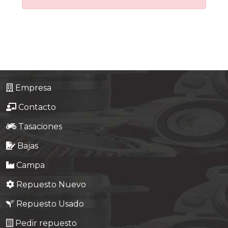
Tasaciones
Formulario
Empresa
Contacto
Empresa
Contacto
Tasaciones
Bajas
Campa
Repuesto Nuevo
Repuesto Usado
Pedir repuesto